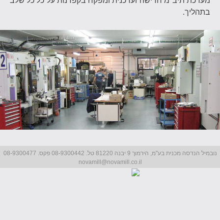
מערכת תיב"מ חדישה ועדכנית ומפקח בקפדנות על כל כל שלב
בתהליך.
נובמיל הנדסה מכנית בע"מ, הירמוך 9 יבנה 81220 טל. 08-9300442 פקס. 08-9300477
novamill@novamill.co.il